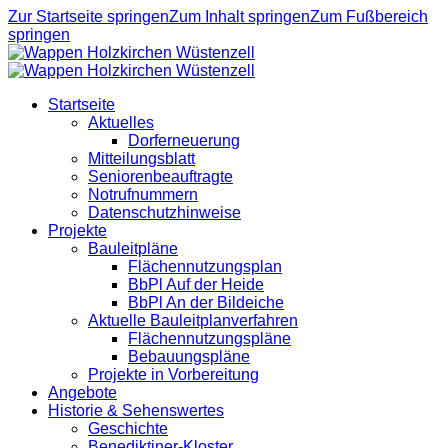
Zur Startseite springen
Zum Inhalt springen
Zum Fußbereich
springen
Startseite
Aktuelles
Dorferneuerung
Mitteilungsblatt
Seniorenbeauftragte
Notrufnummern
Datenschutzhinweise
Projekte
Bauleitpläne
Flächennutzungsplan
BbPl Auf der Heide
BbPl An der Bildeiche
Aktuelle Bauleitplanverfahren
Flächennutzungspläne
Bebauungspläne
Projekte in Vorbereitung
Angebote
Historie & Sehenswertes
Geschichte
Benediktiner-Kloster