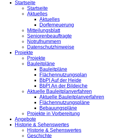
Startseite
Startseite
Aktuelles
Aktuelles
Dorferneuerung
Mitteilungsblatt
Seniorenbeauftragte
Notrufnummern
Datenschutzhinweise
Projekte
Projekte
Bauleitpläne
Bauleitpläne
Flächennutzungsplan
BbPl Auf der Heide
BbPl An der Bildeiche
Aktuelle Bauleitplanverfahren
Aktuelle Bauleitplanverfahren
Flächennutzungspläne
Bebauungspläne
Projekte in Vorbereitung
Angebote
Historie & Sehenswertes
Historie & Sehenswertes
Geschichte