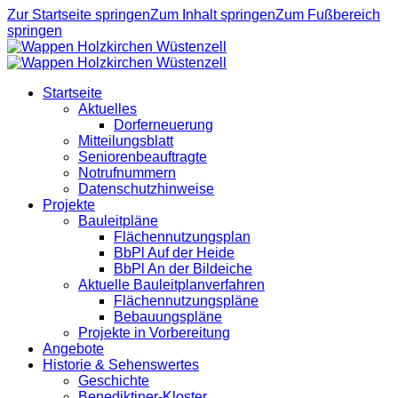
Zur Startseite springen
Zum Inhalt springen
Zum Fußbereich
springen
Startseite
Aktuelles
Dorferneuerung
Mitteilungsblatt
Seniorenbeauftragte
Notrufnummern
Datenschutzhinweise
Projekte
Bauleitpläne
Flächennutzungsplan
BbPl Auf der Heide
BbPl An der Bildeiche
Aktuelle Bauleitplanverfahren
Flächennutzungspläne
Bebauungspläne
Projekte in Vorbereitung
Angebote
Historie & Sehenswertes
Geschichte
Benediktiner-Kloster