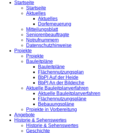
Startseite
Startseite
Aktuelles
Aktuelles
Dorferneuerung
Mitteilungsblatt
Seniorenbeauftragte
Notrufnummern
Datenschutzhinweise
Projekte
Projekte
Bauleitpläne
Bauleitpläne
Flächennutzungsplan
BbPl Auf der Heide
BbPl An der Bildeiche
Aktuelle Bauleitplanverfahren
Aktuelle Bauleitplanverfahren
Flächennutzungspläne
Bebauungspläne
Projekte in Vorbereitung
Angebote
Historie & Sehenswertes
Historie & Sehenswertes
Geschichte