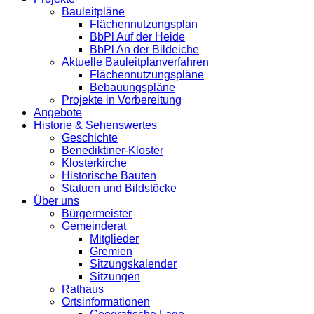
Bauleitpläne
Flächennutzungsplan
BbPl Auf der Heide
BbPl An der Bildeiche
Aktuelle Bauleitplanverfahren
Flächennutzungspläne
Bebauungspläne
Projekte in Vorbereitung
Angebote
Historie & Sehenswertes
Geschichte
Benediktiner-Kloster
Klosterkirche
Historische Bauten
Statuen und Bildstöcke
Über uns
Bürgermeister
Gemeinderat
Mitglieder
Gremien
Sitzungskalender
Sitzungen
Rathaus
Ortsinformationen