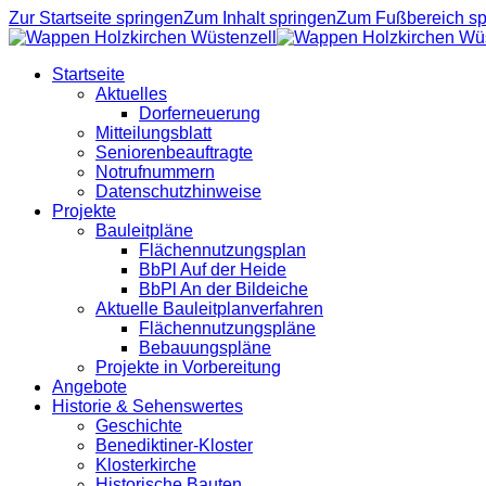
Zur Startseite springen
Zum Inhalt springen
Zum Fußbereich sp
Startseite
Aktuelles
Dorferneuerung
Mitteilungsblatt
Seniorenbeauftragte
Notrufnummern
Datenschutzhinweise
Projekte
Bauleitpläne
Flächennutzungsplan
BbPl Auf der Heide
BbPl An der Bildeiche
Aktuelle Bauleitplanverfahren
Flächennutzungspläne
Bebauungspläne
Projekte in Vorbereitung
Angebote
Historie & Sehenswertes
Geschichte
Benediktiner-Kloster
Klosterkirche
Historische Bauten