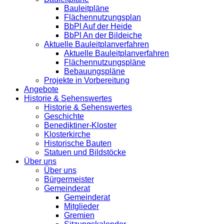
Bauleitpläne
Flächennutzungsplan
BbPl Auf der Heide
BbPl An der Bildeiche
Aktuelle Bauleitplanverfahren
Aktuelle Bauleitplanverfahren
Flächennutzungspläne
Bebauungspläne
Projekte in Vorbereitung
Angebote
Historie & Sehenswertes
Historie & Sehenswertes
Geschichte
Benediktiner-Kloster
Klosterkirche
Historische Bauten
Statuen und Bildstöcke
Über uns
Über uns
Bürgermeister
Gemeinderat
Gemeinderat
Mitglieder
Gremien